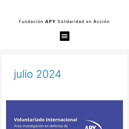
Fundación
APY
Solidaridad en Acción
Menú
julio 2024
Oferta
de
voluntariado
internacional: