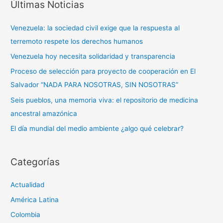
Últimas Noticias
c
a
Venezuela: la sociedad civil exige que la respuesta al
r
terremoto respete los derechos humanos
p
Venezuela hoy necesita solidaridad y transparencia
o
Proceso de selección para proyecto de cooperación en El
r
Salvador “NADA PARA NOSOTRAS, SIN NOSOTRAS”
:
Seis pueblos, una memoria viva: el repositorio de medicina
ancestral amazónica
El día mundial del medio ambiente ¿algo qué celebrar?
Categorías
Actualidad
América Latina
Colombia