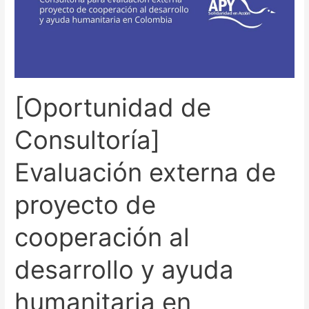
externa
de
proyecto
de
cooperación
[Oportunidad de
al
desarrollo
Consultoría]
y
ayuda
Evaluación externa de
humanitaria
en
proyecto de
Colombia
cooperación al
desarrollo y ayuda
humanitaria en