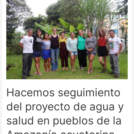
Hacemos
seguimiento
del
proyecto
de
agua
y
salud
en
pueblos
de
la
Hacemos seguimiento
Amazonía
ecuatorina
del proyecto de agua y
salud en pueblos de la