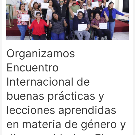
buenas
prácticas
y
lecciones
aprendidas
en
materia
Organizamos
de
género
Encuentro
y
Internacional de
discapacidad
en
buenas prácticas y
El
Salvador
lecciones aprendidas
en materia de género y