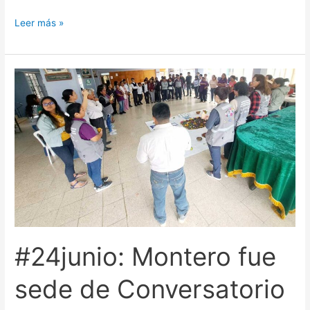
Leer más »
#24junio:
Montero
fue
sede
de
Conversatorio
sobre
el
rol
de
#24junio: Montero fue
la
mujer
sede de Conversatorio
rural
en