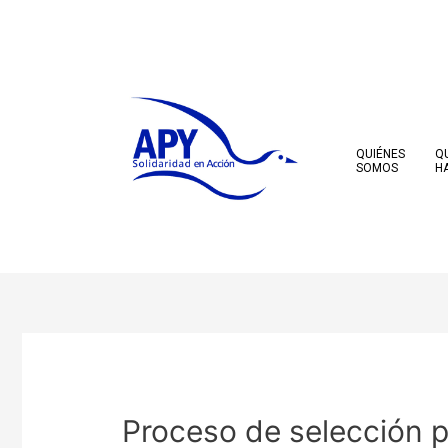
Ir
al
contenido
QUIÉNES
Q
SOMOS
H
Navegación
de
entradas
Proceso de selección p