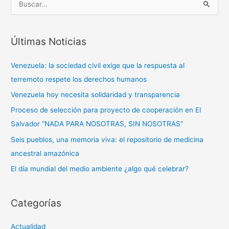
B
u
s
Últimas Noticias
c
a
Venezuela: la sociedad civil exige que la respuesta al
r
terremoto respete los derechos humanos
p
Venezuela hoy necesita solidaridad y transparencia
o
Proceso de selección para proyecto de cooperación en El
r
Salvador “NADA PARA NOSOTRAS, SIN NOSOTRAS”
:
Seis pueblos, una memoria viva: el repositorio de medicina
ancestral amazónica
El día mundial del medio ambiente ¿algo qué celebrar?
Categorías
Actualidad