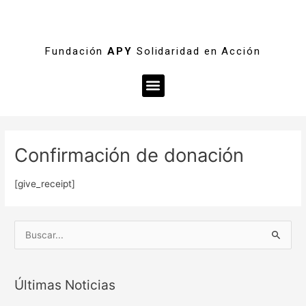
Fundación
APY
Solidaridad en Acción
Menú
Confirmación de donación
[give_receipt]
B
u
s
Últimas Noticias
c