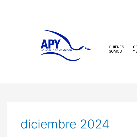
Ir
al
contenido
QUIÉNES
C
SOMOS
Y
diciembre 2024