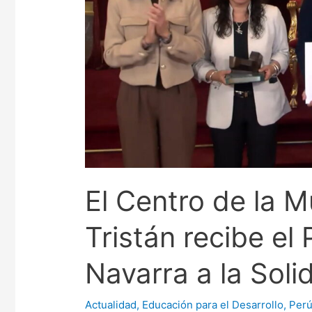
Flora
Tristán
recibe
el
Premio
Internacional
Navarra
a
la
Solidaridad
El Centro de la M
Tristán recibe el
Navarra a la Soli
Actualidad
,
Educación para el Desarrollo
,
Per