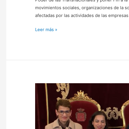
movimientos sociales, organizaciones de la so
afectadas por las actividades de las empresas
Leer más »
El
Centro
de
la
Mujer
Peruana