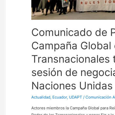
la
décima
sesión
de
Comunicado de P
negociaciones
del
Campaña Global c
CDH
de
Transnacionales 
Naciones
Unidas
sesión de negoci
Naciones Unidas
Actualidad
,
Ecuador
,
UDAPT
/
Comunicación 
Actores miembros la Campaña Global para Reiv
Poder de las Transnacionales y poner Fin a l