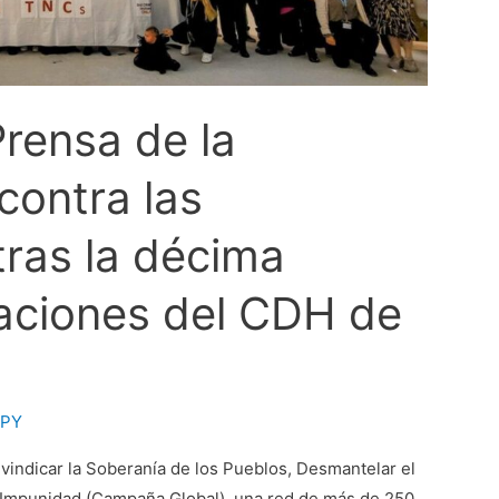
rensa de la
ontra las
tras la décima
aciones del CDH de
APY
indicar la Soberanía de los Pueblos, Desmantelar el
a Impunidad (Campaña Global), una red de más de 250