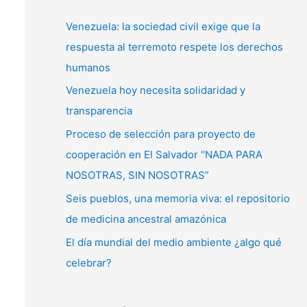
c
a
Venezuela: la sociedad civil exige que la
r
respuesta al terremoto respete los derechos
p
humanos
o
Venezuela hoy necesita solidaridad y
r
transparencia
:
Proceso de selección para proyecto de
cooperación en El Salvador “NADA PARA
NOSOTRAS, SIN NOSOTRAS”
Seis pueblos, una memoria viva: el repositorio
de medicina ancestral amazónica
El día mundial del medio ambiente ¿algo qué
celebrar?