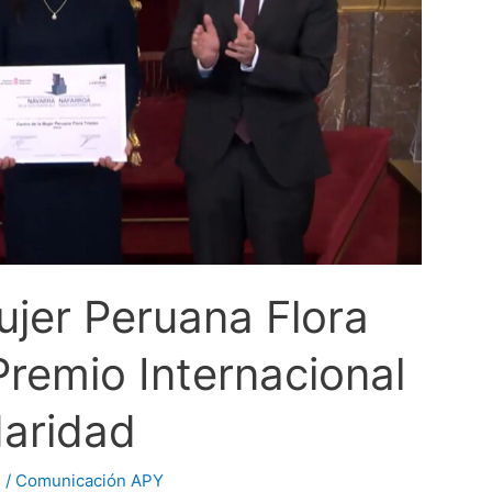
ujer Peruana Flora
 Premio Internacional
daridad
ú
/
Comunicación APY