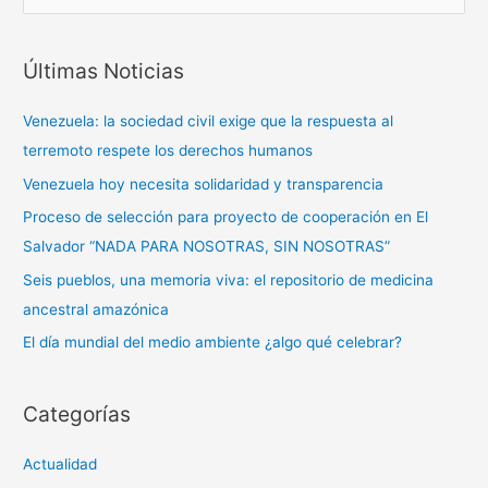
u
s
Últimas Noticias
c
a
Venezuela: la sociedad civil exige que la respuesta al
r
terremoto respete los derechos humanos
p
Venezuela hoy necesita solidaridad y transparencia
o
Proceso de selección para proyecto de cooperación en El
r
Salvador “NADA PARA NOSOTRAS, SIN NOSOTRAS”
:
Seis pueblos, una memoria viva: el repositorio de medicina
ancestral amazónica
El día mundial del medio ambiente ¿algo qué celebrar?
Categorías
Actualidad