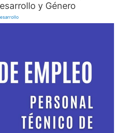
esarrollo y Género
esarrollo