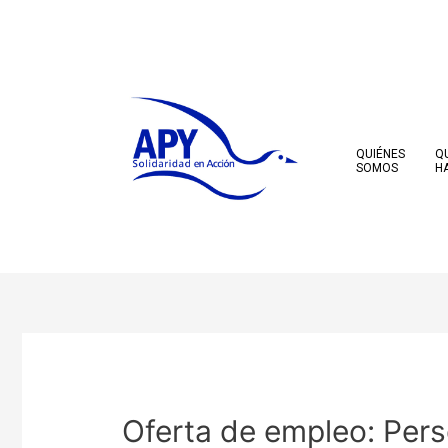
Ir
al
contenido
QUIÉNES
Q
SOMOS
H
Navegación
de
entradas
Oferta de empleo: Pers