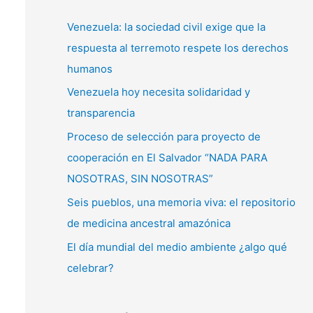
c
a
Venezuela: la sociedad civil exige que la
r
respuesta al terremoto respete los derechos
p
humanos
o
Venezuela hoy necesita solidaridad y
r
transparencia
:
Proceso de selección para proyecto de
cooperación en El Salvador “NADA PARA
NOSOTRAS, SIN NOSOTRAS”
Seis pueblos, una memoria viva: el repositorio
de medicina ancestral amazónica
El día mundial del medio ambiente ¿algo qué
celebrar?