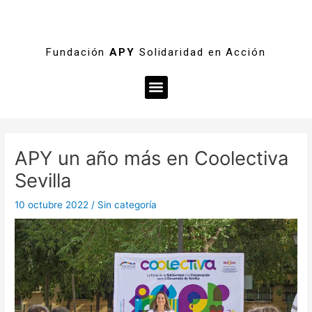
Fundación
APY
Solidaridad en Acción
Menú
Navegación
de
APY un año más en Coolectiva
entradas
Sevilla
10 octubre 2022
/
Sin categoría