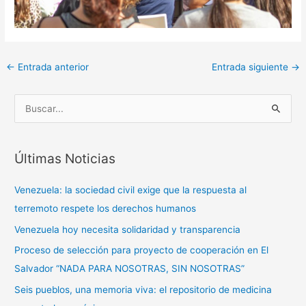
←
Entrada anterior
Entrada siguiente
→
B
u
s
Últimas Noticias
c
a
Venezuela: la sociedad civil exige que la respuesta al
r
terremoto respete los derechos humanos
p
Venezuela hoy necesita solidaridad y transparencia
o
Proceso de selección para proyecto de cooperación en El
r
Salvador “NADA PARA NOSOTRAS, SIN NOSOTRAS”
:
Seis pueblos, una memoria viva: el repositorio de medicina