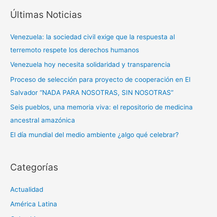
s
Últimas Noticias
c
a
Venezuela: la sociedad civil exige que la respuesta al
r
terremoto respete los derechos humanos
p
Venezuela hoy necesita solidaridad y transparencia
o
Proceso de selección para proyecto de cooperación en El
r
Salvador “NADA PARA NOSOTRAS, SIN NOSOTRAS”
:
Seis pueblos, una memoria viva: el repositorio de medicina
ancestral amazónica
El día mundial del medio ambiente ¿algo qué celebrar?
Categorías
Actualidad
América Latina