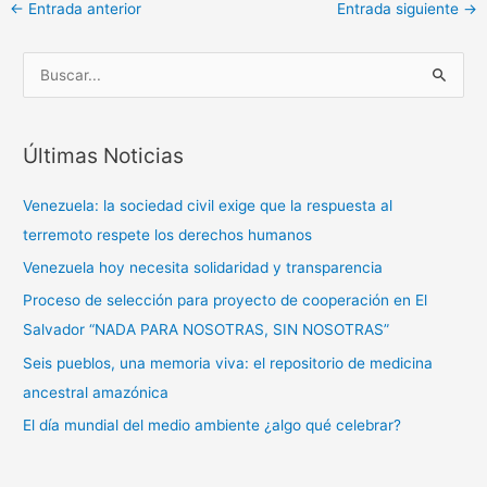
←
Entrada anterior
Entrada siguiente
→
B
u
s
Últimas Noticias
c
a
Venezuela: la sociedad civil exige que la respuesta al
r
terremoto respete los derechos humanos
p
Venezuela hoy necesita solidaridad y transparencia
o
Proceso de selección para proyecto de cooperación en El
r
Salvador “NADA PARA NOSOTRAS, SIN NOSOTRAS”
:
Seis pueblos, una memoria viva: el repositorio de medicina
ancestral amazónica
El día mundial del medio ambiente ¿algo qué celebrar?